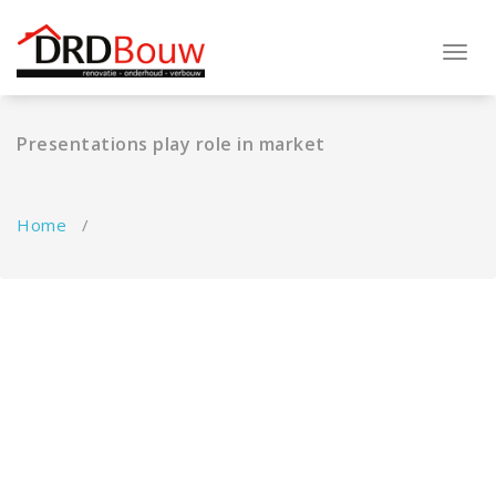
Ga
naar
de
Toggl
inhoud
navig
Presentations play role in market
Home
/