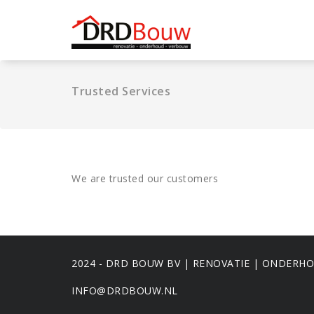
Ga
naar
de
inhoud
Trusted Services
We are trusted our customers
2024 - DRD BOUW BV | RENOVATIE | ONDERH
INFO@DRDBOUW.NL